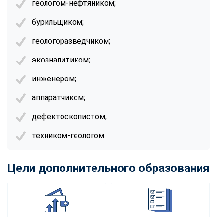
геологом-нефтяником;
online
бурильщиком;
Мессенджеры
геологоразведчиком;
Свяжитесь с нами через любой удобный мессенджер!
экоаналитиком;
инженером;
Telegram
WhatsApp
аппаратчиком;
Vkontakte
EMail
дефектоскопистом;
Max
техником-геологом.
Цели дополнительного образования