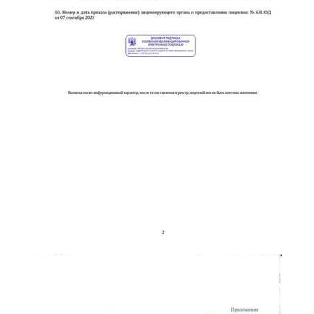
online
Мессенджеры
Свяжитесь с нами через любой удобный мессенджер!
Telegram
WhatsApp
Vkontakte
EMail
Max