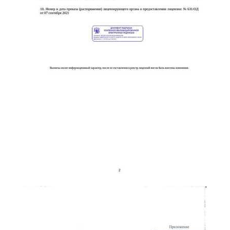
online
Мессенджеры
Свяжитесь с нами через любой удобный мессенджер!
Telegram
WhatsApp
Vkontakte
EMail
Max