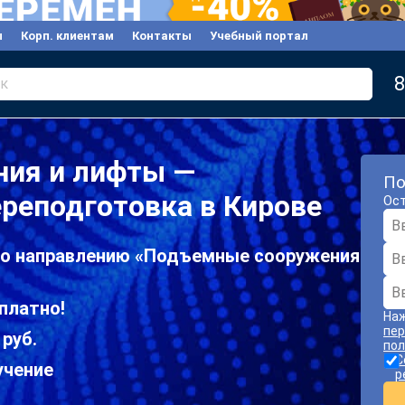
ы
Корп. клиентам
Контакты
Учебный портал
8
к
ия и лифты —
По
реподготовка в Кирове
Ост
по направлению «Подъемные сооружения
платно!
Наж
пер
 руб.
пол
С
учение
р