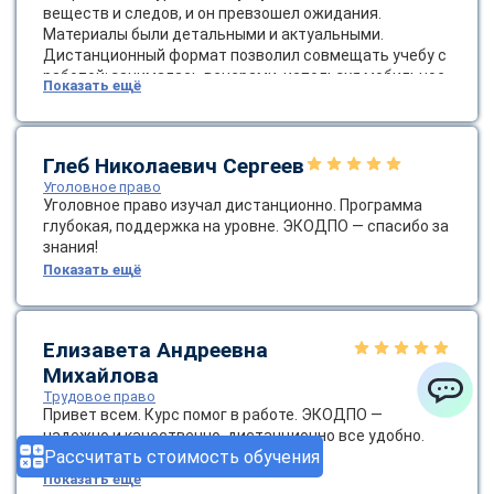
веществ и следов, и он превзошел ожидания.
Материалы были детальными и актуальными.
Дистанционный формат позволил совмещать учебу с
работой: занималась вечерами, используя мобильное
Показать ещё
приложение для доступа к контенту. Поддержка от
кураторов была отличной — они помогли с настройкой
платформы и напоминали о сроках. После окончания я
применила новые знания в расследовании, что
Глеб Николаевич Сергеев
повысило эффективность моей работы. Рекомендую
Уголовное право
ЭКОДПО всем, кто интересуется криминалистикой —
Уголовное право изучал дистанционно. Программа
это качественное и доступное образование!
глубокая, поддержка на уровне. ЭКОДПО — спасибо за
знания!
Показать ещё
Елизавета Андреевна
Михайлова
Трудовое право
Привет всем. Курс помог в работе. ЭКОДПО —
ChatApp
надежно и качественно, дистанционно все удобно.
Рассчитать стоимость обучения
Рекомендую, друзья.
Показать ещё