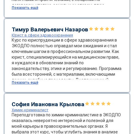
online
договорам, ипотеке, земельным спорам, плюс
Показать ещё
инфографикой и кейс-стади из реальной практики.
Дистанционный формат сэкономил время и деньги:
училась дома в удобное время, без необходимости в
Мессенджеры
командировках, с возможностью пересматривать
Тимур Валерьевич Назаров
Свяжитесь с нами через любой удобный мессенджер!
записи. После окончания я применила эти знания в
Юрист в сфере здравоохранения
работе, успешно закрыв сложные сделки, и коллеги
Курс по юриспруденции в сфере здравоохранения в
отметили мой рост. ЭКОДПО — отличный выбор для
ЭКОДПО полностью оправдал мои ожидания и стал
Telegram
WhatsApp
профессионалов в недвижимости, рекомендую всем,
ключевым шагом в профессиональном развитии. Как
кто хочет углубить юридические навыки без стресса!
юрист, специализирующийся на медицинском праве,
я нуждался в обновлении знаний по
Vkontakte
EMail
законодательству, этике и регулированию. Программа
была всесторонней, с материалами, включающими
Max
лекции, судебные прецеденты. Дистанционный
Показать ещё
формат оказался идеальным: гибкий график позволил
учиться без отрыва от основной работы, с доступом
24/7 через удобную платформу. Полученный диплом
уже пригодился в консультациях клиентов, и я
София Ивановна Крылова
чувствую себя увереннее в этой нише. Спасибо
Химик-криминалист
ЭКОДПО за высокое качество образования —
Переподготовка по химии-криминалистике в ЭКОДПО
рекомендую всем коллегам в медицинской
оказалась невероятно интересной и полезной для
юриспруденции!
моей карьеры в правоохранительных органах. Я
выбрала этот курс, чтобы углубить знания в анализе