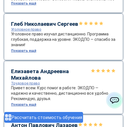
работой: занималась вечерами, используя мобильное
Показать ещё
приложение для доступа к контенту. Поддержка от
кураторов была отличной — они помогли с настройкой
платформы и напоминали о сроках. После окончания я
применила новые знания в расследовании, что
Глеб Николаевич Сергеев
повысило эффективность моей работы. Рекомендую
Уголовное право
ЭКОДПО всем, кто интересуется криминалистикой —
Уголовное право изучал дистанционно. Программа
это качественное и доступное образование!
глубокая, поддержка на уровне. ЭКОДПО — спасибо за
знания!
Показать ещё
Елизавета Андреевна
Михайлова
Трудовое право
Привет всем. Курс помог в работе. ЭКОДПО —
надежно и качественно, дистанционно все удобно.
Рекомендую, друзья.
Показать ещё
ChatApp
Рассчитать стоимость обучения
Антон Павлович Лазарев