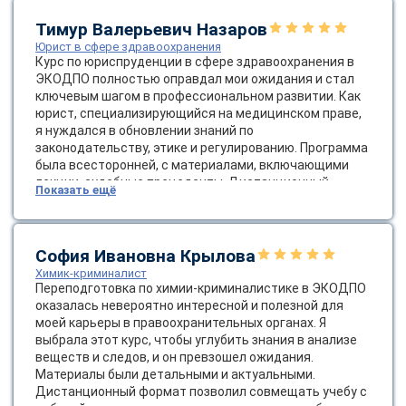
училась дома в удобное время, без необходимости в
online
командировках, с возможностью пересматривать
Тимур Валерьевич Назаров
записи. После окончания я применила эти знания в
Юрист в сфере здравоохранения
работе, успешно закрыв сложные сделки, и коллеги
Курс по юриспруденции в сфере здравоохранения в
Мессенджеры
отметили мой рост. ЭКОДПО — отличный выбор для
ЭКОДПО полностью оправдал мои ожидания и стал
профессионалов в недвижимости, рекомендую всем,
Свяжитесь с нами через любой удобный мессенджер!
ключевым шагом в профессиональном развитии. Как
кто хочет углубить юридические навыки без стресса!
юрист, специализирующийся на медицинском праве,
я нуждался в обновлении знаний по
Telegram
WhatsApp
законодательству, этике и регулированию. Программа
была всесторонней, с материалами, включающими
лекции, судебные прецеденты. Дистанционный
Показать ещё
Vkontakte
EMail
формат оказался идеальным: гибкий график позволил
учиться без отрыва от основной работы, с доступом
24/7 через удобную платформу. Полученный диплом
Max
уже пригодился в консультациях клиентов, и я
София Ивановна Крылова
чувствую себя увереннее в этой нише. Спасибо
Химик-криминалист
ЭКОДПО за высокое качество образования —
Переподготовка по химии-криминалистике в ЭКОДПО
рекомендую всем коллегам в медицинской
оказалась невероятно интересной и полезной для
юриспруденции!
моей карьеры в правоохранительных органах. Я
выбрала этот курс, чтобы углубить знания в анализе
веществ и следов, и он превзошел ожидания.
Материалы были детальными и актуальными.
Дистанционный формат позволил совмещать учебу с