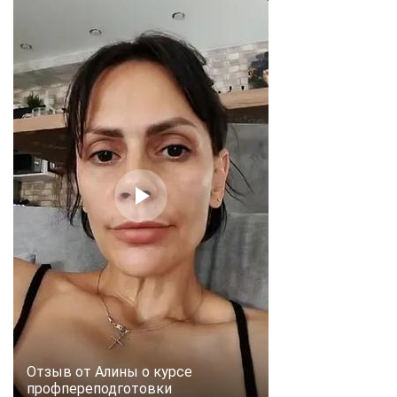
online
Мессенджеры
Свяжитесь с нами через любой удобный мессенджер!
Telegram
WhatsApp
Vkontakte
EMail
Max
Отзыв от Алины о курсе
профпереподготовки