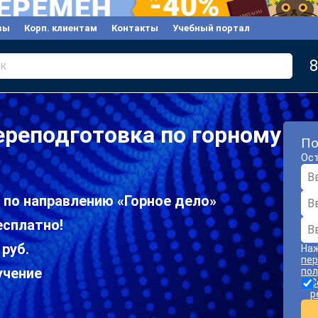
вы
Корп. клиентам
Контакты
Учебный портал
8
к
реподготовка по горному
По
Ост
 по направлению «Горное дело»
есплатно!
 руб.
Наж
пер
учение
пол
С
р