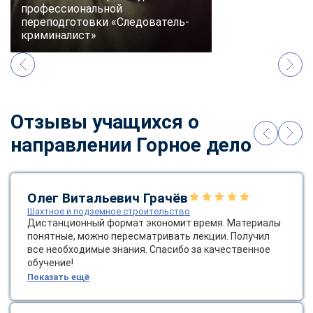
online
профессиональной
переподготовки «Следователь-
криминалист»
Мессенджеры
Свяжитесь с нами через любой удобный мессенджер!
Telegram
WhatsApp
Отзывы учащихся о
направлении Горное дело
Vkontakte
EMail
Max
Олег Витальевич Грачёв
Шахтное и подземное строительство
Дистанционный формат экономит время. Материалы
понятные, можно пересматривать лекции. Получил
все необходимые знания. Спасибо за качественное
обучение!
Показать ещё