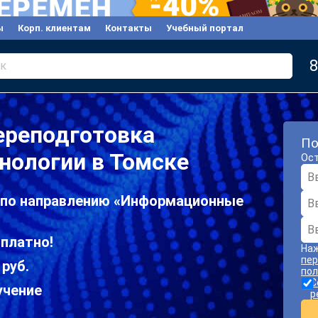
ы
Корп. клиентам
Контакты
Учебный портал
8
к
ереподготовка
По
нологии в Томске
Ост
 по направлению «Информационные
платно!
Наж
пер
 руб.
пол
С
учение
р