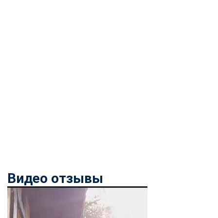
online
Мессенджеры
Свяжитесь с нами через любой удобный мессенджер!
Telegram
WhatsApp
Vkontakte
EMail
Max
Видео отзывы