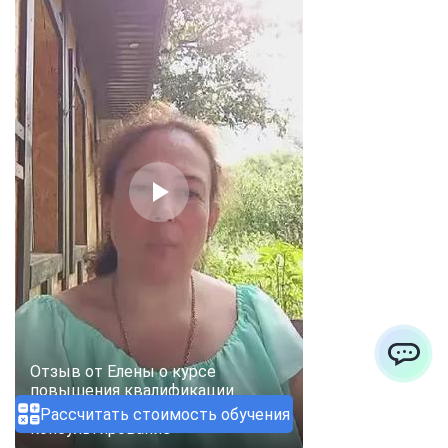
Отзыв от Елены о курсе
ChatApp
повышения квалификации
«Психологическое доабортное
Рассчитать стоимость обучения
консультирование»