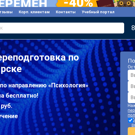
тзывы
Корп. клиентам
Контакты
Учебный портал
8
к
ереподготовка по
По
ярске
Ост
 по направлению «Психология»
а бесплатно!
 руб.
Наж
пер
учение
пол
С
р