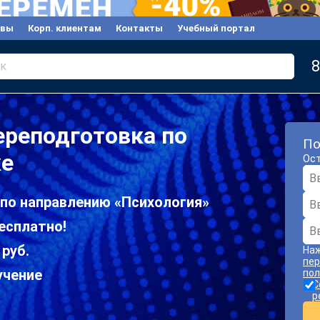
ывы
Корп. клиентам
Контакты
Учебный портал
8
к
ереподготовка по
По
ке
Ост
 по направлению «Психология»
есплатно!
 руб.
Наж
пер
учение
пол
С
р