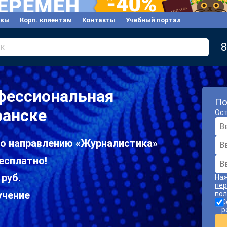
ывы
Корп. клиентам
Контакты
Учебный портал
8
к
фессиональная
По
ранске
Ост
по направлению «Журналистика»
есплатно!
 руб.
Наж
пер
учение
пол
С
р