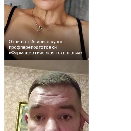
online
Мессенджеры
Свяжитесь с нами через любой удобный мессенджер!
Отзыв от Алины о курсе
профпереподготовки
Telegram
WhatsApp
«Фармацевтическая технология»
Vkontakte
EMail
Max