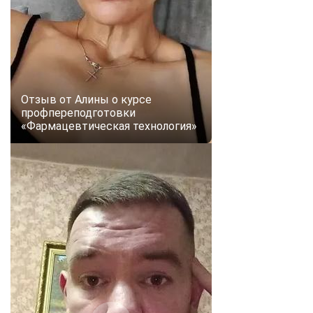
online
Мессенджеры
Свяжитесь с нами через любой удобный мессенджер!
Отзыв от Алины о курсе
профпереподготовки
Telegram
WhatsApp
«Фармацевтическая технология»
Vkontakte
EMail
Max