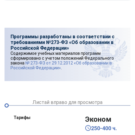
online
Мессенджеры
Свяжитесь с нами через любой удобный мессенджер!
Программы разработаны в соответствии с
требованиями №273-ФЗ «Об образовании в
Российской Федерации»
Telegram
WhatsApp
Содержимое учебных материалов программ
сформировано с учетом положений Федерального
закона
№ 273-ФЗ от 29.12.2012 «Об образовании в
Vkontakte
EMail
Российской Федерации»
.
Max
Листай вправо для просмотра
Тарифы
Эконом
250-400 ч.