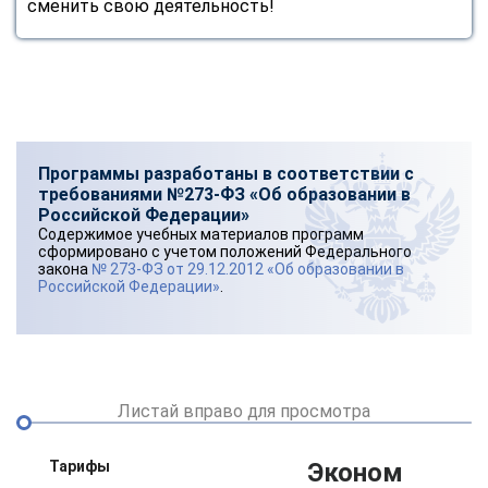
сменить свою деятельность!
online
Мессенджеры
Свяжитесь с нами через любой удобный мессенджер!
Программы разработаны в соответствии с
Telegram
WhatsApp
требованиями №273-ФЗ «Об образовании в
Российской Федерации»
Vkontakte
EMail
Содержимое учебных материалов программ
сформировано с учетом положений Федерального
закона
№ 273-ФЗ от 29.12.2012 «Об образовании в
Max
Российской Федерации»
.
Листай вправо для просмотра
Тарифы
Эконом