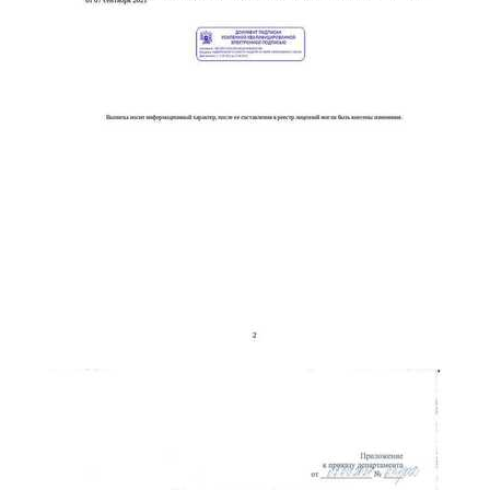
online
Мессенджеры
Свяжитесь с нами через любой удобный мессенджер!
Telegram
WhatsApp
Vkontakte
EMail
Max