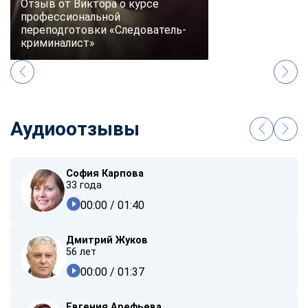
Отзыв от Виктора о курсе
профессиональной
переподготовки «Следователь-
криминалист»
Аудиоотзывы
София Карпова
33 года
00:00
/ 01:40
Дмитрий Жуков
56 лет
00:00
/ 01:37
Евгения Арефьева