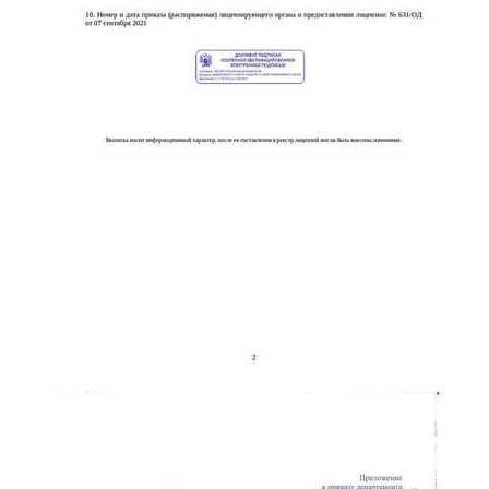
online
Мессенджеры
Свяжитесь с нами через любой удобный мессенджер!
Telegram
WhatsApp
Vkontakte
EMail
Max