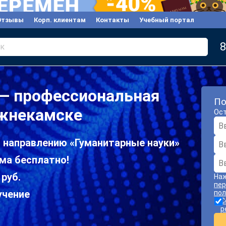
Отзывы
Корп. клиентам
Контакты
Учебный портал
8
к
 — профессиональная
По
ижнекамске
Ост
о направлению «Гуманитарные науки»
ма бесплатно!
 руб.
Наж
пер
учение
пол
С
р