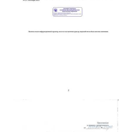
online
Мессенджеры
Свяжитесь с нами через любой удобный мессенджер!
Telegram
WhatsApp
Vkontakte
EMail
Max