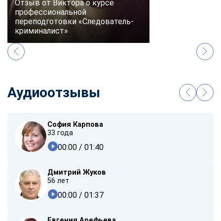
Отзыв от Виктора о курсе
профессиональной
переподготовки «Следователь-
криминалист»
Аудиоотзывы
София Карпова
33 года
00:00
/ 01:40
Дмитрий Жуков
56 лет
00:00
/ 01:37
Евгения Арефьева