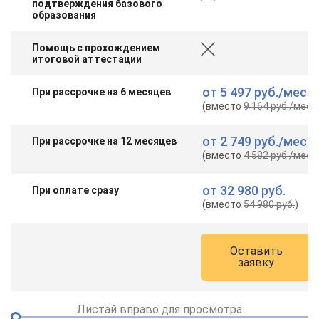
подтверждения базового
online
образования
Помощь с прохождением
Мессенджеры
итоговой аттестации
Свяжитесь с нами через любой удобный мессенджер!
от
5 497 руб.
/мес.
При рассрочке на 6 месяцев
(вместо
9 164 руб.
/мес.
)
Telegram
WhatsApp
от
2 749 руб.
/мес.
При рассрочке на 12 месяцев
Vkontakte
EMail
(вместо
4 582 руб.
/мес.
)
Max
от
32 980 руб.
При оплате сразу
(вместо
54 980 руб.
)
Оставить
заявку
Листай вправо для просмотра