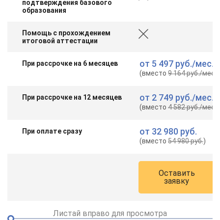
подтверждения базового
online
образования
Помощь с прохождением
Мессенджеры
итоговой аттестации
Свяжитесь с нами через любой удобный мессенджер!
от
5 497 руб.
/мес.
При рассрочке на 6 месяцев
(вместо
9 164 руб.
/мес.
)
Telegram
WhatsApp
от
2 749 руб.
/мес.
При рассрочке на 12 месяцев
Vkontakte
EMail
(вместо
4 582 руб.
/мес.
)
Max
от
32 980 руб.
При оплате сразу
(вместо
54 980 руб.
)
Оставить
заявку
Листай вправо для просмотра