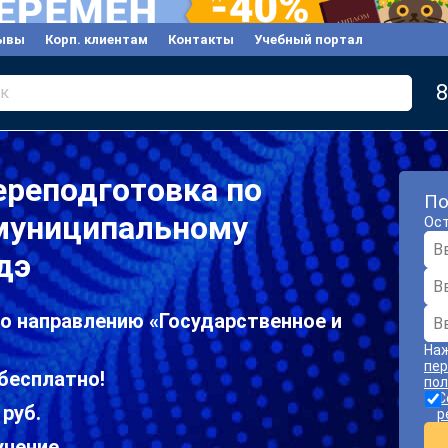
ывы
Корп. клиентам
Контакты
Учебный портал
8
к
ереподготовка по
По
 муниципальному
Ост
дэ
о направлению «Государственное и
Наж
пер
бесплатно!
пол
С
 руб.
р
учение