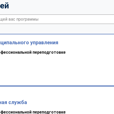
тей
иципального управления
офессиональной переподготовке
ная служба
офессиональной переподготовке