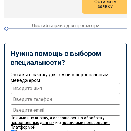
Оставить
online
заявку
Мессенджеры
Листай вправо для просмотра
Свяжитесь с нами через любой удобный мессенджер!
Telegram
WhatsApp
Нужна помощь с выбором
специальности?
Vkontakte
EMail
Оставьте заявку для связи с персональным
Max
менеджером
Нажимая на кнопку, я соглашаюсь на
обработку
персональных данных
и с
правилами пользования
Платформой