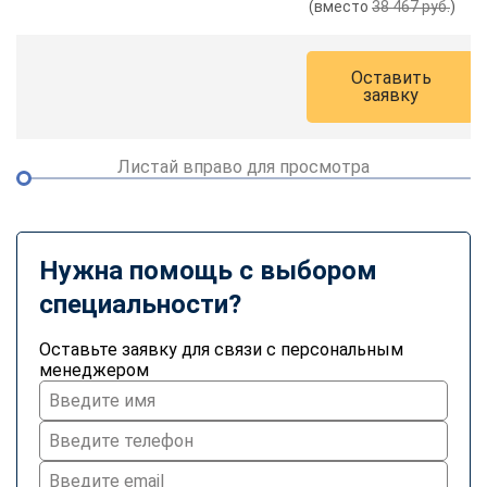
(вместо
38 467 руб.
)
online
Оставить
Мессенджеры
заявку
Свяжитесь с нами через любой удобный мессенджер!
Листай вправо для просмотра
Telegram
WhatsApp
Vkontakte
EMail
Нужна помощь с выбором
Max
специальности?
Оставьте заявку для связи с персональным
менеджером