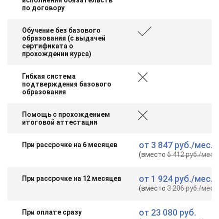
по договору
Обучение без базового
образования (с выдачей
сертификата о
прохождении курса)
Гибкая система
подтверждения базового
образования
Помощь с прохождением
итоговой аттестации
от
3 847 руб.
/мес.
При рассрочке на 6 месяцев
(вместо
6 412 руб.
/мес.
)
от
1 924 руб.
/мес.
При рассрочке на 12 месяцев
(вместо
3 206 руб.
/мес.
)
от
23 080 руб.
При оплате сразу
ChatApp