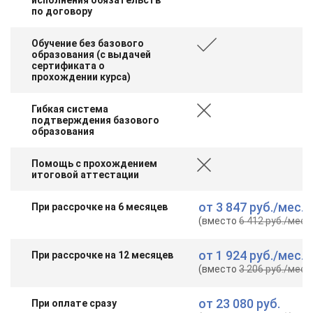
по договору
Обучение без базового
образования (с выдачей
сертификата о
прохождении курса)
Гибкая система
подтверждения базового
образования
Помощь с прохождением
итоговой аттестации
от
3 847 руб.
/мес.
При рассрочке на 6 месяцев
(вместо
6 412 руб.
/мес.
)
от
1 924 руб.
/мес.
При рассрочке на 12 месяцев
(вместо
3 206 руб.
/мес.
)
от
23 080 руб.
При оплате сразу
ChatApp