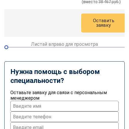
(вместо
38 467 руб.
)
online
Оставить
Мессенджеры
заявку
Свяжитесь с нами через любой удобный мессенджер!
Листай вправо для просмотра
Telegram
WhatsApp
Vkontakte
EMail
Нужна помощь с выбором
Max
специальности?
Оставьте заявку для связи с персональным
менеджером