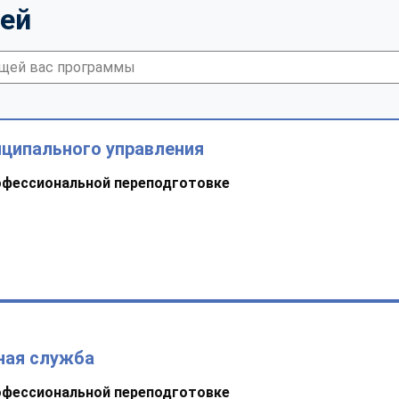
тей
иципального управления
офессиональной переподготовке
ная служба
офессиональной переподготовке