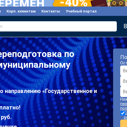
ы
Корп. клиентам
Контакты
Учебный портал
8
к
ереподготовка по
По
 муниципальному
Ост
о направлению «Государственное и
Наж
пер
платно!
пол
С
 руб.
р
учение