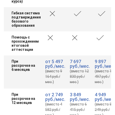
курса)
Гибкая система
подтверждения
базового
образования
Помощь с
прохождением
итоговой
аттестации
от
5 497
7 697
9 897
При
рассрочке на
руб.
/мес.
руб.
/мес.
руб.
/мес.
6 месяцев
(вместо
9
(вместо
12
(вместо
16
164 руб.
/
830 руб.
/
497 руб.
/
мес.
)
мес.
)
мес.
)
от
2 749
3 849
4 949
При
рассрочке на
руб.
/мес.
руб.
/мес.
руб.
/мес.
12 месяцев
(вместо
4
(вместо
6
(вместо
8
582 руб.
/
415 руб.
/
249 руб.
/
мес.
)
мес.
)
мес.
)