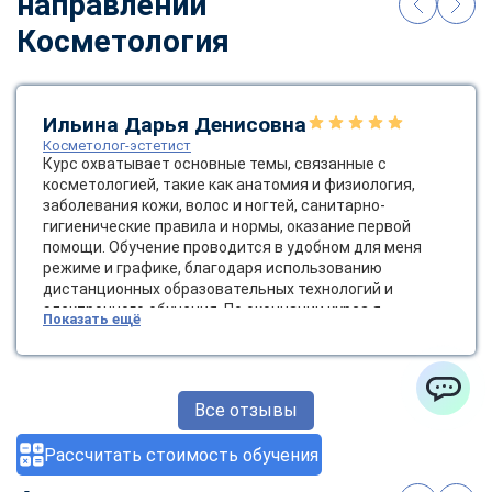
направлении
Косметология
Ильина Дарья Денисовна
Косметолог-эстетист
Курс охватывает основные темы, связанные с
косметологией, такие как анатомия и физиология,
заболевания кожи, волос и ногтей, санитарно-
гигиенические правила и нормы, оказание первой
помощи. Обучение проводится в удобном для меня
режиме и графике, благодаря использованию
дистанционных образовательных технологий и
электронного обучения. По окончании курса я
Показать ещё
получила диплом государственного образца, который
позволяет мне работать косметологом-эстетистом.
Это открывает новые возможности для карьерного
роста и развития в сфере красоты и здоровья.
Все отзывы
ChatApp
Рассчитать стоимость обучения