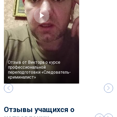
online
Мессенджеры
Свяжитесь с нами через любой удобный мессенджер!
Telegram
WhatsApp
Vkontakte
EMail
Отзыв от Виктора о курсе
профессиональной
Max
переподготовки «Следователь-
криминалист»
Отзывы учащихся о