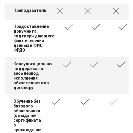
Преподаватель
Предоставление
документа,
подтверждающего
факт внесения
данных в ФИС
ФРДО
Консультационная
поддержка на
весь период
исполнения
обязательств по
договору
Обучение без
базового
образования
(с выдачей
сертификата
о
прохождении