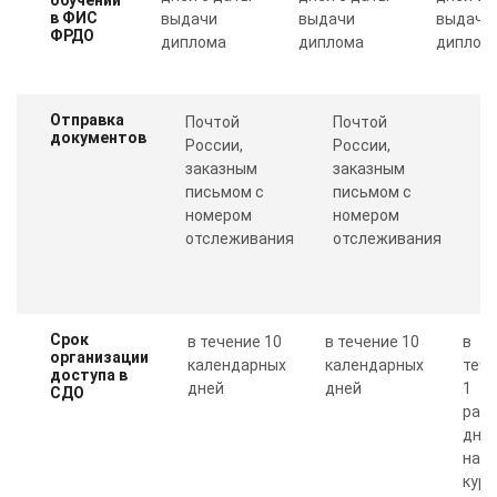
в ФИС
выдачи
выдачи
выдачи
ФРДО
диплома
диплома
диплом
Отправка
Почтой
Почтой
П
документов
России,
России,
с
заказным
заказным
о
письмом с
письмом с
Пр
номером
номером
п
отслеживания
отслеживания
к
Срок
в течение 10
в течение 10
в
организации
календарных
календарных
теч
доступа в
дней
дней
1
СДО
рабо
дня 
нал
курс