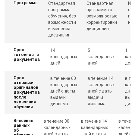
Программа
Стандартная
Стандартная
Ин
программа
программа с
со
обучения, без
возможностью
пр
возможности
корректировки
ну
изменения
дисциплин
дисциплин
Срок
14
5
1
готовности
календарных
календарных
кале
документов
дней
дней
день
Срок
в течение 60
в течение 14
в те
отправки
календарных
календарных
кале
оригиналов
дней с даты
дней с даты
дня 
документов
после
выдачи
выдачи
выд
окончания
диплома
диплома
дип
обучения
Внесение
в течение 30
в течение 14
в течен
данных
календарных
календарных
календ
об
дней с даты
дней с даты
дней с 
обучении