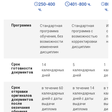
250-400
401-800 ч.
80
ч.
ч.
Программа
Стандартная
Стандартная
Ин
программа
программа с
со
обучения, без
возможностью
пр
возможности
корректировки
ну
изменения
дисциплин
дисциплин
Срок
14
5
1
готовности
календарных
календарных
кале
документов
дней
дней
день
Срок
в течение 60
в течение 14
в те
отправки
календарных
календарных
кале
оригиналов
дней с даты
дней с даты
дня 
документов
после
выдачи
выдачи
выд
окончания
диплома
диплома
дип
обучения