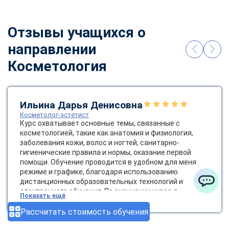
Отзывы учащихся о
направлении
Косметология
Ильина Дарья Денисовна
Косметолог-эстетист
Курс охватывает основные темы, связанные с
косметологией, такие как анатомия и физиология,
заболевания кожи, волос и ногтей, санитарно-
гигиенические правила и нормы, оказание первой
помощи. Обучение проводится в удобном для меня
режиме и графике, благодаря использованию
дистанционных образовательных технологий и
электронного обучения. По окончании курса я
ChatApp
Показать ещё
получила диплом государственного образца, который
позволяет мне работать косметологом-эстетистом.
Рассчитать стоимость обучения
Это открывает новые возможности для карьерного