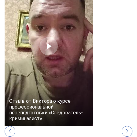
online
Мессенджеры
Свяжитесь с нами через любой удобный мессенджер!
Telegram
WhatsApp
Vkontakte
EMail
Max
Отзыв от Виктора о курсе
профессиональной
переподготовки «Следователь-
криминалист»