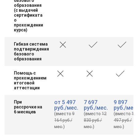
базового
образования
(с выдачей
сертификата
о
прохождении
курса)
Гибкая система
подтверждения
базового
образования
Помощь с
прохождением
итоговой
аттестации
от
5 497
7 697
9 897
При
рассрочке на
руб.
/мес.
руб.
/мес.
руб.
/мес.
6 месяцев
(вместо
9
(вместо
12
(вместо
16
164 руб.
/
830 руб.
/
497 руб.
/
мес.
)
мес.
)
мес.
)