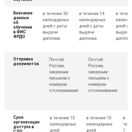
Внесение
в течение 30
в течение 14
в течен
данных
календарных
календарных
календ
об
дней с даты
дней с даты
дней с 
обучении
в ФИС
выдачи
выдачи
выдачи
ФРДО
диплома
диплома
диплом
Отправка
Почтой
Почтой
П
документов
России,
России,
с
заказным
заказным
о
письмом с
письмом с
Пр
номером
номером
п
отслеживания
отслеживания
к
Срок
в течение 10
в течение 10
в
организации
календарных
календарных
теч
доступа в
дней
дней
1
СДО