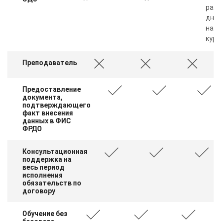
рабо
дня 
нал
курс
Преподаватель
Предоставление
документа,
подтверждающего
факт внесения
данных в ФИС
ФРДО
Консультационная
поддержка на
весь период
исполнения
обязательств по
договору
Обучение без