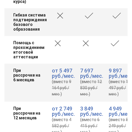
курса)
Гибкая система
подтверждения
базового
образования
Помощь с
прохождением
итоговой
аттестации
от
5 497
7 697
9 897
При
рассрочке на
руб.
/мес.
руб.
/мес.
руб.
/мес.
6 месяцев
(вместо
9
(вместо
12
(вместо
16
164 руб.
/
830 руб.
/
497 руб.
/
мес.
)
мес.
)
мес.
)
от
2 749
3 849
4 949
При
рассрочке на
руб.
/мес.
руб.
/мес.
руб.
/мес.
12 месяцев
(вместо
4
(вместо
6
(вместо
8
582 руб.
/
415 руб.
/
249 руб.
/
мес.
)
мес.
)
мес.
)