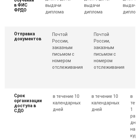
в ФИС
выдачи
выдачи
выдачи
ФРДО
диплома
диплома
диплом
Отправка
Почтой
Почтой
П
документов
России,
России,
с
заказным
заказным
о
письмом с
письмом с
Пр
номером
номером
п
отслеживания
отслеживания
к
Срок
в течение 10
в течение 10
в
организации
календарных
календарных
теч
доступа в
дней
дней
1
СДО
рабо
дня 
нал
курс