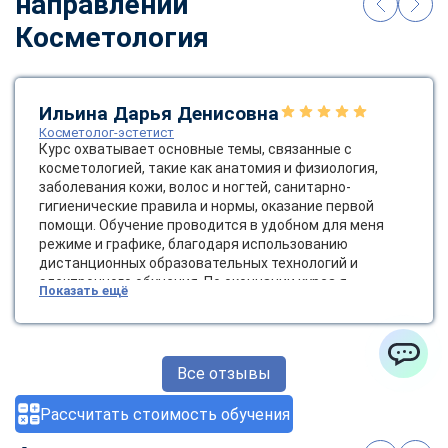
направлении
Косметология
Ильина Дарья Денисовна
Косметолог-эстетист
Курс охватывает основные темы, связанные с
косметологией, такие как анатомия и физиология,
заболевания кожи, волос и ногтей, санитарно-
гигиенические правила и нормы, оказание первой
помощи. Обучение проводится в удобном для меня
режиме и графике, благодаря использованию
дистанционных образовательных технологий и
электронного обучения. По окончании курса я
Показать ещё
получила диплом государственного образца, который
позволяет мне работать косметологом-эстетистом.
Это открывает новые возможности для карьерного
роста и развития в сфере красоты и здоровья.
Все отзывы
ChatApp
Рассчитать стоимость обучения