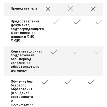
Преподаватель
Предоставление
документа,
подтверждающего
факт внесения
данных в ФИС
ФРДО
Консультационная
поддержка на
весь период
исполнения
обязательств по
договору
Обучение без
базового
образования
(с выдачей
сертификата
о
прохождении