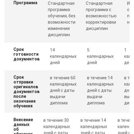
Программа
Стандартная
Стандартная
Ин
программа
программа с
со
обучения, без
возможностью
пр
возможности
корректировки
ну
изменения
дисциплин
дисциплин
Срок
14
5
1
готовности
календарных
календарных
кале
документов
дней
дней
день
Срок
в течение 60
в течение 14
в те
отправки
календарных
календарных
кале
оригиналов
дней с даты
дней с даты
дня 
документов
после
выдачи
выдачи
выд
окончания
диплома
диплома
дип
обучения
Внесение
в течение 30
в течение 14
в течен
данных
календарных
календарных
календ
об
дней с даты
дней с даты
дней с 
обучении