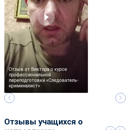
online
Мессенджеры
Свяжитесь с нами через любой удобный мессенджер!
Telegram
WhatsApp
Vkontakte
EMail
Отзыв от Виктора о курсе
профессиональной
Max
переподготовки «Следователь-
криминалист»
Отзывы учащихся о