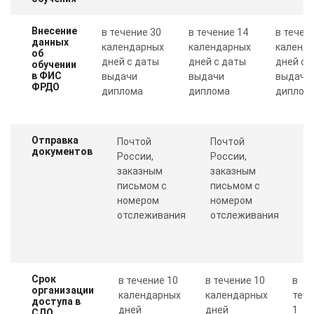
Внесение
в течение 30
в течение 14
в течен
данных
календарных
календарных
календ
об
дней с даты
дней с даты
дней с 
обучении
в ФИС
выдачи
выдачи
выдачи
ФРДО
диплома
диплома
диплом
Отправка
Почтой
Почтой
П
документов
России,
России,
с
заказным
заказным
о
письмом с
письмом с
Пр
номером
номером
п
отслеживания
отслеживания
к
Срок
в течение 10
в течение 10
в
организации
календарных
календарных
теч
доступа в
дней
дней
1
СДО