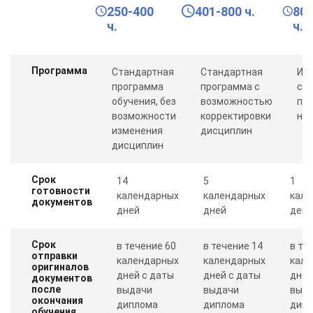
250-400
401-800 ч.
80
ч.
ч.
Программа
Стандартная
Стандартная
Ин
программа
программа с
со
обучения, без
возможностью
пр
возможности
корректировки
ну
изменения
дисциплин
дисциплин
Срок
14
5
1
готовности
календарных
календарных
кале
документов
дней
дней
день
Срок
в течение 60
в течение 14
в те
отправки
календарных
календарных
кале
оригиналов
дней с даты
дней с даты
дня 
документов
после
выдачи
выдачи
выд
окончания
диплома
диплома
дип
обучения