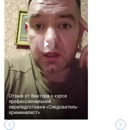
online
Мессенджеры
Свяжитесь с нами через любой удобный мессенджер!
Telegram
WhatsApp
Vkontakte
EMail
Max
Отзыв от Виктора о курсе
профессиональной
переподготовки «Следователь-
криминалист»