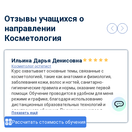
Отзывы учащихся о
направлении
Косметология
Ильина Дарья Денисовна
Косметолог-эстетист
Курс охватывает основные темы, связанные с
косметологией, такие как анатомия и физиология,
заболевания кожи, волос и ногтей, санитарно-
гигиенические правила и нормы, оказание первой
помощи. Обучение проводится в удобном для меня
режиме и графике, благодаря использованию
дистанционных образовательных технологий и
электронного обучения. По окончании курса я
ChatApp
Показать ещё
получила диплом государственного образца, который
позволяет мне работать косметологом-эстетистом.
Рассчитать стоимость обучения
Это открывает новые возможности для карьерного