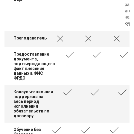
рабо
дня 
нал
курс
Преподаватель
Предоставление
документа,
подтверждающего
факт внесения
данных в ФИС
ФРДО
Консультационная
поддержка на
весь период
исполнения
обязательств по
договору
Обучение без