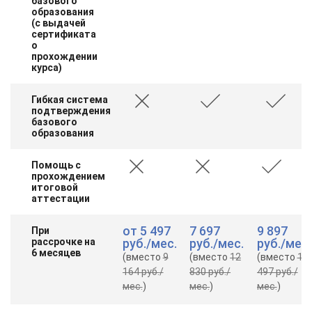
базового
образования
(с выдачей
сертификата
о
прохождении
курса)
Гибкая система
подтверждения
базового
образования
Помощь с
прохождением
итоговой
аттестации
от
5 497
7 697
9 897
При
рассрочке на
руб.
/мес.
руб.
/мес.
руб.
/мес.
6 месяцев
(вместо
9
(вместо
12
(вместо
16
164 руб.
/
830 руб.
/
497 руб.
/
мес.
)
мес.
)
мес.
)