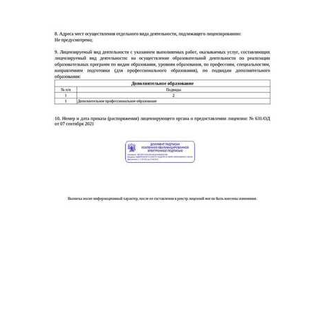
online
Мессенджеры
Свяжитесь с нами через любой удобный мессенджер!
Telegram
WhatsApp
Vkontakte
EMail
Max