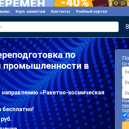
зывы
Корп. клиентам
Контакты
Учебный портал
8
к
ереподготовка по
По
й промышленности в
Ост
о направлению «Ракетно-космическая
Наж
пер
 бесплатно!
пол
С
 руб.
р
учение