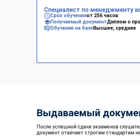
Специалист по менеджменту ко
Срок обучения
от 256 часов
Получаемый документ
Диплом о пр
Обучение на базе
Высшее, среднее
Выдаваемый докуме
После успешной сдачи экзаменов слушате
документ отвечает строгим стандартам на