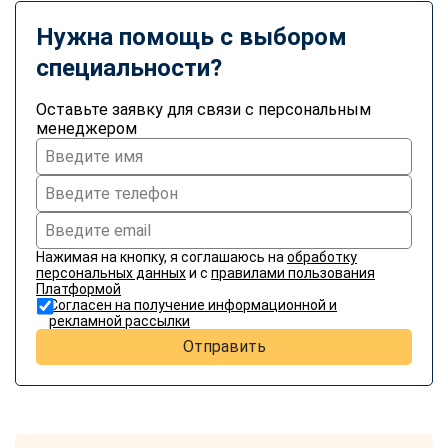
online
Нужна помощь с выбором
специальности?
Мессенджеры
Свяжитесь с нами через любой удобный мессенджер!
Оставьте заявку для связи с персональным
менеджером
Telegram
WhatsApp
Vkontakte
EMail
Нажимая на кнопку, я соглашаюсь на
обработку
Max
персональных данных
и с
правилами пользования
Платформой
Согласен на получение информационной и
рекламной рассылки
Отправить