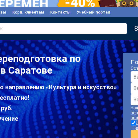
ывы
Корп. клиентам
Контакты
Учебный портал
8
к
ереподготовка по
По
 в Саратове
Ост
о направлению «Культура и искусство»
есплатно!
 руб.
Наж
пер
учение
пол
С
р