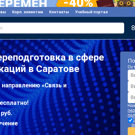
ывы
Корп. клиентам
Контакты
Учебный портал
8
к
реподготовка в сфере
По
каций в Саратове
Ост
 направлению «Связь и
есплатно!
Наж
пер
 руб.
пол
С
учение
р