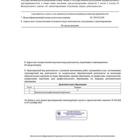
online
Мессенджеры
Свяжитесь с нами через любой удобный мессенджер!
Telegram
WhatsApp
Vkontakte
EMail
Max