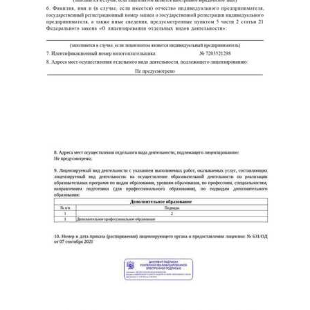
online
Мессенджеры
Свяжитесь с нами через любой удобный мессенджер!
Telegram
WhatsApp
Vkontakte
EMail
Max