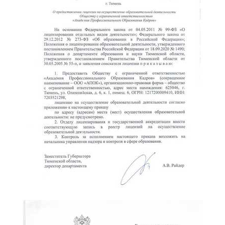
online
Мессенджеры
Свяжитесь с нами через любой удобный мессенджер!
Telegram
WhatsApp
Vkontakte
EMail
Max