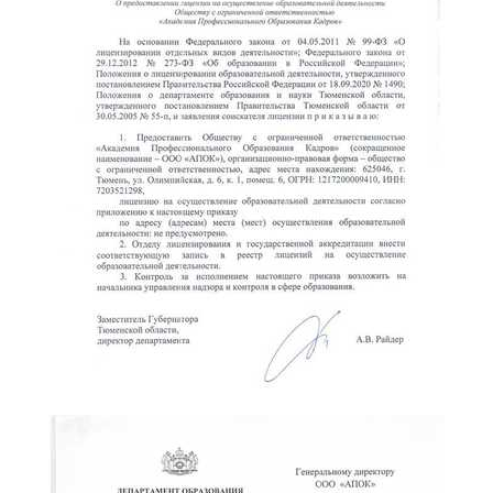
online
Мессенджеры
Свяжитесь с нами через любой удобный мессенджер!
Telegram
WhatsApp
Vkontakte
EMail
Max