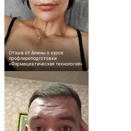
online
Мессенджеры
Свяжитесь с нами через любой удобный мессенджер!
Telegram
WhatsApp
Отзыв от Алины о курсе
профпереподготовки
Vkontakte
EMail
«Фармацевтическая технология»
Max