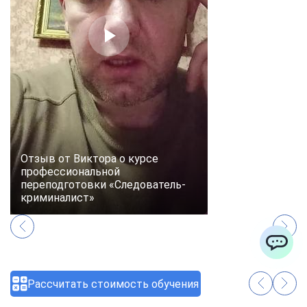
Отзыв от Виктора о курсе
профессиональной
переподготовки «Следователь-
криминалист»
ChatApp
Аудиоотзывы
Рассчитать стоимость обучения