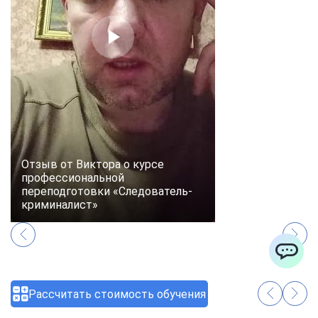
Отзыв от Виктора о курсе
профессиональной
переподготовки «Следователь-
криминалист»
ChatApp
Аудиоотзывы
Рассчитать стоимость обучения