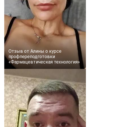
online
Мессенджеры
Свяжитесь с нами через любой удобный мессенджер!
Telegram
WhatsApp
Отзыв от Алины о курсе
профпереподготовки
Vkontakte
EMail
«Фармацевтическая технология»
Max