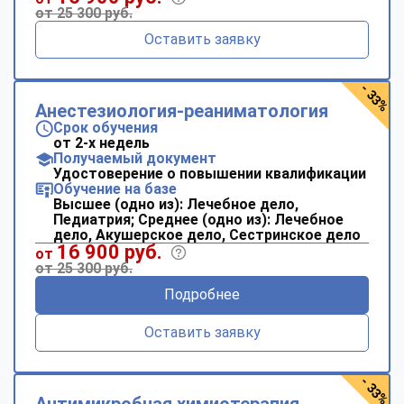
от 25 300 руб.
Оставить заявку
- 33%
Анестезиология-реаниматология
Срок обучения
от 2-х недель
Получаемый документ
Удостоверение о повышении квалификации
Обучение на базе
Высшее (одно из): Лечебное дело,
Педиатрия; Среднее (одно из): Лечебное
дело, Акушерское дело, Сестринское дело
16 900 руб.
от
от 25 300 руб.
Подробнее
Оставить заявку
- 33%
ChatApp
Антимикробная химиотерапия