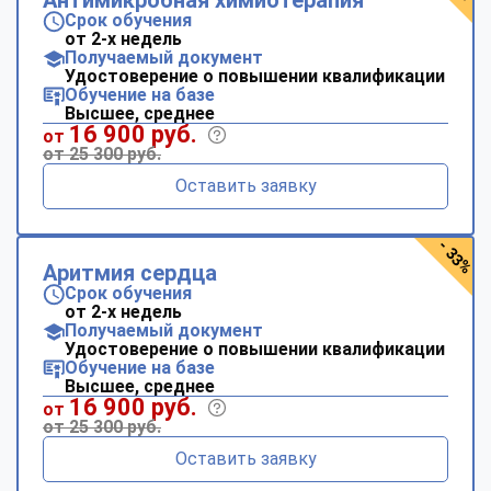
online
Срок обучения
от 2-х недель
Получаемый документ
Удостоверение о повышении квалификации
Мессенджеры
Обучение на базе
Высшее, среднее
Свяжитесь с нами через любой удобный мессенджер!
16 900 руб.
от
от 25 300 руб.
Telegram
WhatsApp
Оставить заявку
Vkontakte
EMail
- 33%
Аритмия сердца
Max
Срок обучения
от 2-х недель
Получаемый документ
Удостоверение о повышении квалификации
Обучение на базе
Высшее, среднее
16 900 руб.
от
от 25 300 руб.
Оставить заявку