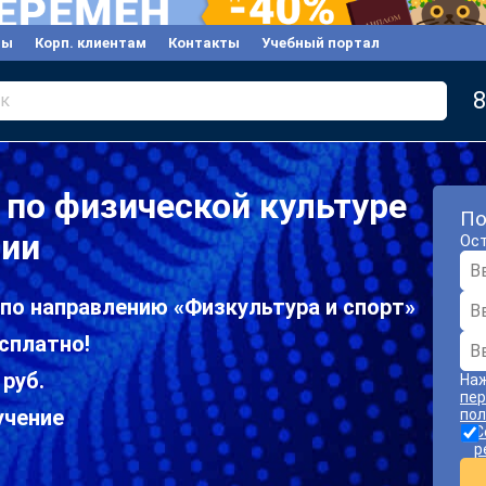
вы
Корп. клиентам
Контакты
Учебный портал
8
к
по физической культуре
По
сии
Ост
по направлению «Физкультура и спорт»
сплатно!
 руб.
Наж
пер
учение
пол
С
р