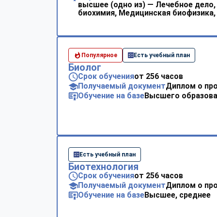
высшее (одно из) — Лечебное дело
биохимия, Медицинская биофизика,
Популярное
Есть учебный план
Биолог
Срок обучения
от 256 часов
Получаемый документ
Диплом о пр
Обучение на базе
Высшего образова
Есть учебный план
Биотехнология
Срок обучения
от 256 часов
Получаемый документ
Диплом о пр
Обучение на базе
Высшее, среднее