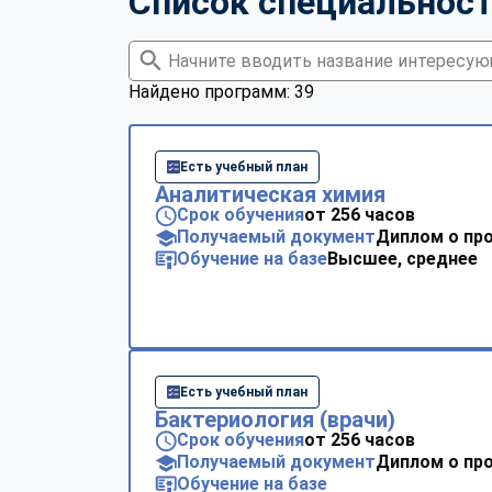
Список специальнос
Найдено программ: 39
Есть учебный план
Аналитическая химия
Срок обучения
от 256 часов
Получаемый документ
Диплом о пр
Обучение на базе
Высшее, среднее
Есть учебный план
Бактериология (врачи)
Срок обучения
от 256 часов
Получаемый документ
Диплом о пр
Обучение на базе