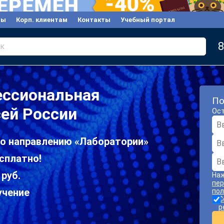
вы
Корп. клиентам
Контакты
Учебный портал
8
к
ессиональная
По
сей России
Ост
по направлению «Лаборатории»
сплатно!
 руб.
Наж
пер
учение
пол
С
р