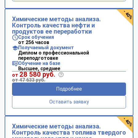
- 40%
Химические методы анализа.
Контроль качества нефти и
продуктов ее переработки
Срок обучения
от 256 часов
Получаемый документ
Диплом о профессиональной
переподготовке
Обучение на базе
Высшее, среднее
28 580 руб.
от
от 47 633 руб.
Подробнее
Оставить заявку
- 40%
Химические методы анализа.
Контроль качества топлива твердого
ChatApp