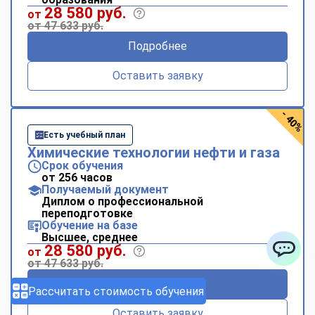
28 580 руб.
от
от 47 633 руб.
Подробнее
Оставить заявку
- 40%
Есть учебный план
Химические технологии нефти и газа
Срок обучения
от 256 часов
Получаемый документ
Диплом о профессиональной
переподготовке
Обучение на базе
Высшее, среднее
28 580 руб.
от
от 47 633 руб.
ChatApp
Подробнее
Рассчитать стоимость обучения
Оставить заявку