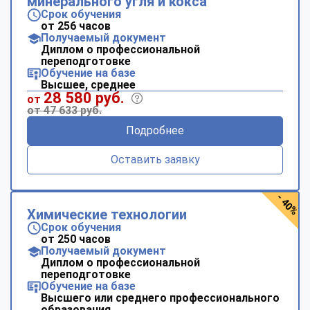
минерального угля и кокса
online
Срок обучения
от 256 часов
Получаемый документ
Диплом о профессиональной
Мессенджеры
переподготовке
Свяжитесь с нами через любой удобный мессенджер!
Обучение на базе
Высшее, среднее
28 580 руб.
от
от 47 633 руб.
Telegram
WhatsApp
Подробнее
Vkontakte
EMail
Оставить заявку
Max
- 40%
Химические технологии
Срок обучения
от 250 часов
Получаемый документ
Диплом о профессиональной
переподготовке
Обучение на базе
Высшего или среднего профессионального
образования