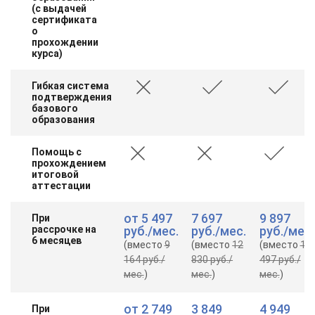
(с выдачей
сертификата
о
прохождении
курса)
Гибкая система
подтверждения
базового
образования
Помощь с
прохождением
итоговой
аттестации
от
5 497
7 697
9 897
При
рассрочке на
руб.
/мес.
руб.
/мес.
руб.
/мес.
6 месяцев
(вместо
9
(вместо
12
(вместо
16
164 руб.
/
830 руб.
/
497 руб.
/
мес.
)
мес.
)
мес.
)
от
2 749
3 849
4 949
При