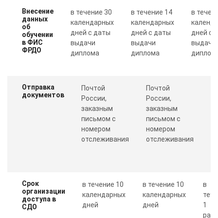
Внесение
в течение 30
в течение 14
в течен
данных
календарных
календарных
календ
об
дней с даты
дней с даты
дней с 
обучении
в ФИС
выдачи
выдачи
выдачи
ФРДО
диплома
диплома
диплом
Отправка
Почтой
Почтой
П
документов
России,
России,
с
заказным
заказным
о
письмом с
письмом с
Пр
номером
номером
п
отслеживания
отслеживания
к
Срок
в течение 10
в течение 10
в
организации
календарных
календарных
теч
доступа в
дней
дней
1
СДО
рабо