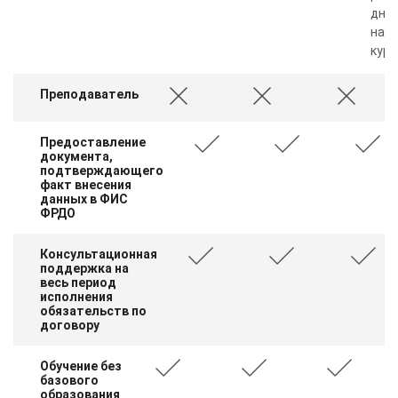
дня 
нал
курс
Преподаватель
Предоставление
документа,
подтверждающего
факт внесения
данных в ФИС
ФРДО
Консультационная
поддержка на
весь период
исполнения
обязательств по
договору
Обучение без
базового
образования