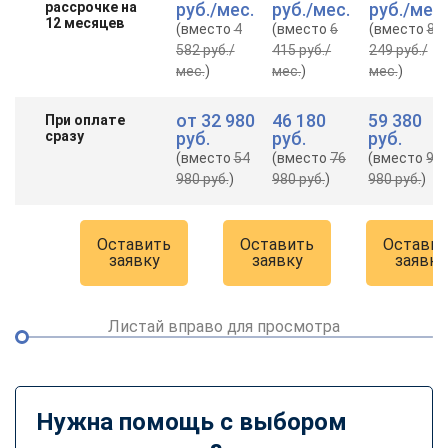
рассрочке на
руб.
/мес.
руб.
/мес.
руб.
/мес.
12 месяцев
(вместо
4
(вместо
6
(вместо
8
582 руб.
/
415 руб.
/
249 руб.
/
мес.
)
мес.
)
мес.
)
от
32 980
46 180
59 380
При оплате
сразу
руб.
руб.
руб.
(вместо
54
(вместо
76
(вместо
98
980 руб.
)
980 руб.
)
980 руб.
)
Оставить
Оставить
Оставит
заявку
заявку
заявку
Листай вправо для просмотра
Нужна помощь с выбором