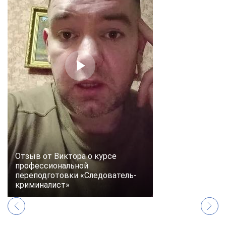
online
Мессенджеры
Свяжитесь с нами через любой удобный мессенджер!
Telegram
WhatsApp
Vkontakte
EMail
Max
Отзыв от Виктора о курсе
профессиональной
переподготовки «Следователь-
криминалист»