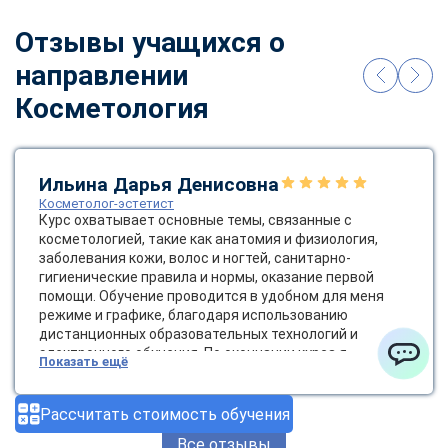
Отзывы учащихся о
направлении
Косметология
Ильина Дарья Денисовна
Косметолог-эстетист
Курс охватывает основные темы, связанные с
косметологией, такие как анатомия и физиология,
заболевания кожи, волос и ногтей, санитарно-
гигиенические правила и нормы, оказание первой
помощи. Обучение проводится в удобном для меня
режиме и графике, благодаря использованию
дистанционных образовательных технологий и
электронного обучения. По окончании курса я
Показать ещё
получила диплом государственного образца, который
ChatApp
позволяет мне работать косметологом-эстетистом.
Это открывает новые возможности для карьерного
Рассчитать стоимость обучения
роста и развития в сфере красоты и здоровья.
Все отзывы