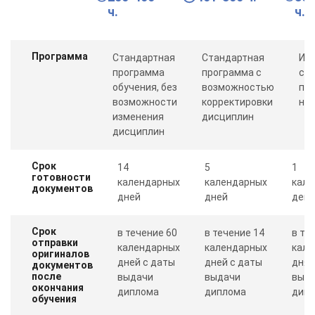
ч.
ч.
Программа
Стандартная
Стандартная
Ин
программа
программа с
со
обучения, без
возможностью
пр
возможности
корректировки
ну
изменения
дисциплин
дисциплин
Срок
14
5
1
готовности
календарных
календарных
кале
документов
дней
дней
день
Срок
в течение 60
в течение 14
в те
отправки
календарных
календарных
кале
оригиналов
дней с даты
дней с даты
дня 
документов
после
выдачи
выдачи
выд
окончания
диплома
диплома
дип
обучения