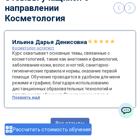
направлении
Косметология
Ильина Дарья Денисовна
Косметолог-эстетист
Курс охватывает основные темы, связанные с
косметологией, такие как анатомия и физиология,
заболевания кожи, волос и ногтей, санитарно-
гигиенические правила и нормы, оказание первой
помощи. Обучение проводится в удобном для меня
режиме и графике, благодаря использованию
дистанционных образовательных технологий и
электронного обучения. По окончании курса я
Показать ещё
получила диплом государственного образца, который
позволяет мне работать косметологом-эстетистом.
Это открывает новые возможности для карьерного
роста и развития в сфере красоты и здоровья.
ChatApp
Все отзывы
Рассчитать стоимость обучения