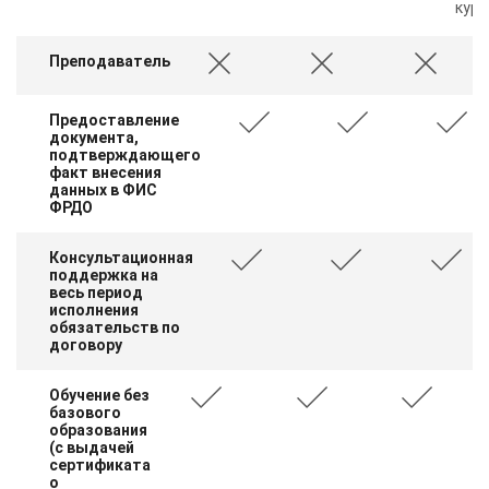
курс
Преподаватель
Предоставление
документа,
подтверждающего
факт внесения
данных в ФИС
ФРДО
Консультационная
поддержка на
весь период
исполнения
обязательств по
договору
Обучение без
базового
образования
(с выдачей
сертификата
о