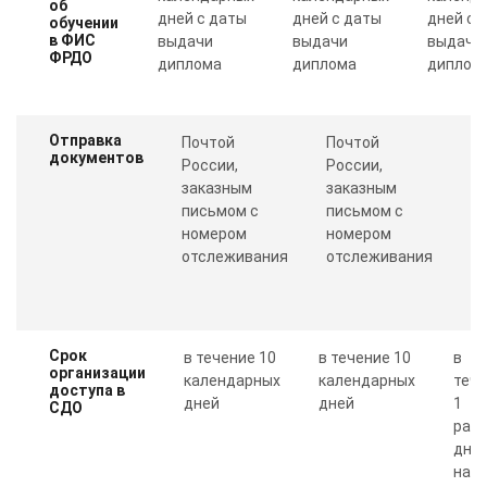
об
дней с даты
дней с даты
дней с 
обучении
в ФИС
выдачи
выдачи
выдачи
ФРДО
диплома
диплома
диплом
Отправка
Почтой
Почтой
П
документов
России,
России,
с
заказным
заказным
о
письмом с
письмом с
Пр
номером
номером
п
отслеживания
отслеживания
к
Срок
в течение 10
в течение 10
в
организации
календарных
календарных
теч
доступа в
дней
дней
1
СДО
рабо
дня 
нал