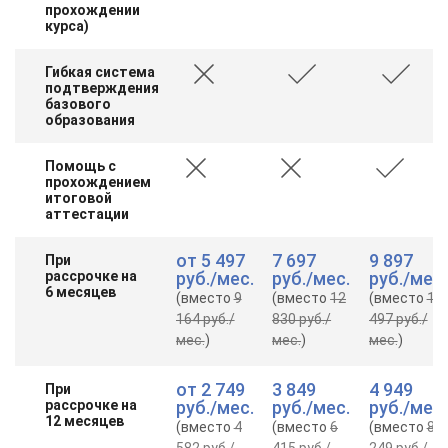
прохождении
курса)
Гибкая система
подтверждения
базового
образования
Помощь с
прохождением
итоговой
аттестации
от
5 497
7 697
9 897
При
рассрочке на
руб.
/мес.
руб.
/мес.
руб.
/мес.
6 месяцев
(вместо
9
(вместо
12
(вместо
16
164 руб.
/
830 руб.
/
497 руб.
/
мес.
)
мес.
)
мес.
)
от
2 749
3 849
4 949
При
рассрочке на
руб.
/мес.
руб.
/мес.
руб.
/мес.
12 месяцев
(вместо
4
(вместо
6
(вместо
8
582 руб.
/
415 руб.
/
249 руб.
/