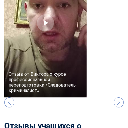
online
Мессенджеры
Свяжитесь с нами через любой удобный мессенджер!
Telegram
WhatsApp
Vkontakte
EMail
Отзыв от Виктора о курсе
Max
профессиональной
переподготовки «Следователь-
криминалист»
Отзывы учащихся о