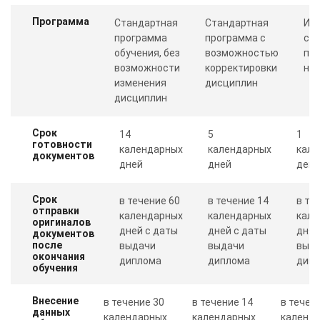
Программа
Стандартная
Стандартная
Ин
программа
программа с
со
обучения, без
возможностью
пр
возможности
корректировки
ну
изменения
дисциплин
дисциплин
Срок
14
5
1
готовности
календарных
календарных
кале
документов
дней
дней
день
Срок
в течение 60
в течение 14
в те
отправки
календарных
календарных
кале
оригиналов
дней с даты
дней с даты
дня 
документов
после
выдачи
выдачи
выд
окончания
диплома
диплома
дип
обучения
Внесение
в течение 30
в течение 14
в течен
данных
календарных
календарных
календ